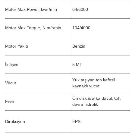
Motor Max.Power, kw/r/min
64/6000
Motor Max.Torque, N.m/r/min
104/4000
Motor Yakıtı
Benzin
İletişim
5 MT
Yük taşıyan top kafesli
Vücut
kaynaklı vücut
Ön disk & arka davul; Çift
Fren
devre hidrolik
Direksiyon
EPS