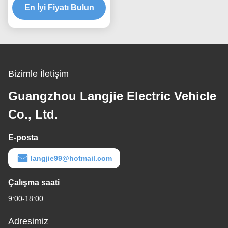
En İyi Fiyatı Bulun
Otobüsü Park İçin
Bizimle İletişim
Guangzhou Langjie Electric Vehicle
Co., Ltd.
E-posta
langjie99@hotmail.com
Çalışma saati
9:00-18:00
Adresimiz