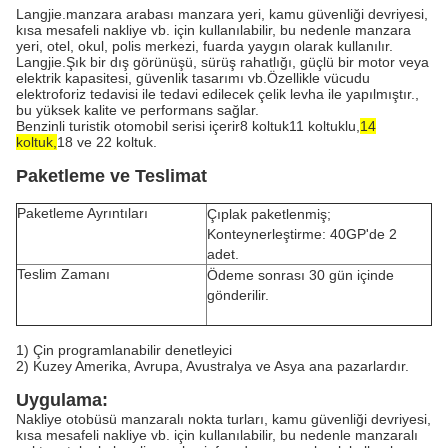
Langjie.
manzara arabası manzara yeri, kamu güvenliği devriyesi,
kısa mesafeli nakliye vb. için kullanılabilir, bu nedenle manzara
yeri, otel, okul, polis merkezi, fuarda yaygın olarak kullanılır.
Langjie.
Şık bir dış görünüşü, sürüş rahatlığı, güçlü bir motor veya
elektrik kapasitesi, güvenlik tasarımı vb.Özellikle vücudu
elektroforiz tedavisi ile tedavi edilecek çelik levha ile yapılmıştır.,
bu yüksek kalite ve performans sağlar.
Benzinli turistik otomobil serisi içerir
8 koltuk
11 koltuklu,
14
koltuk,
18 ve 22 koltuk.
Paketleme ve Teslimat
Paketleme Ayrıntıları
Çıplak paketlenmiş;
Konteynerleştirme: 40GP'de 2
adet.
Teslim Zamanı
Ödeme sonrası 30 gün içinde
gönderilir.
1) Çin programlanabilir denetleyici
2) Kuzey Amerika, Avrupa, Avustralya ve Asya ana pazarlardır.
Uygulama:
Nakliye otobüsü manzaralı nokta turları, kamu güvenliği devriyesi,
kısa mesafeli nakliye vb. için kullanılabilir, bu nedenle manzaralı