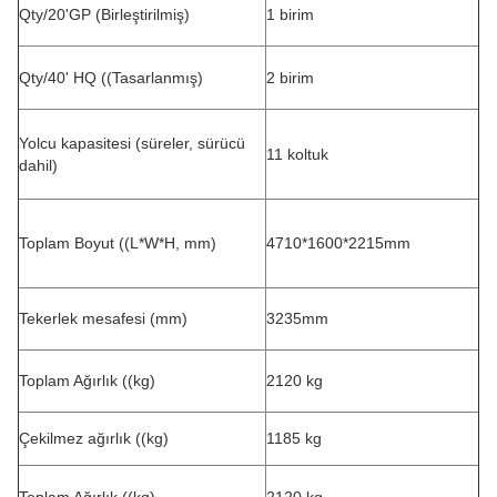
Qty/20'GP (Birleştirilmiş)
1 birim
Qty/40' HQ ((Tasarlanmış)
2 birim
Yolcu kapasitesi (süreler, sürücü
11 koltuk
dahil)
Toplam Boyut ((L*W*H, mm)
4710*1600*2215mm
Tekerlek mesafesi (mm)
3235mm
Toplam Ağırlık ((kg)
2120 kg
Çekilmez ağırlık ((kg)
1185 kg