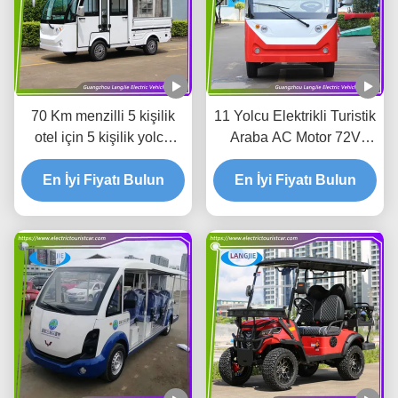
70 Km menzilli 5 kişilik
11 Yolcu Elektrikli Turistik
otel için 5 kişilik yolcu
Araba AC Motor 72V
kapasitesi ile elektrikli
Max.Speed ile 30km/h
En İyi Fiyatı Bulun
araba
En İyi Fiyatı Bulun
Otel için