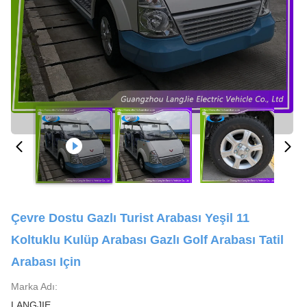
Çevre Dostu Gazlı Turist Arabası Yeşil 11
Koltuklu Kulüp Arabası Gazlı Golf Arabası Tatil
Arabası Için
Marka Adı:
LANGJIE