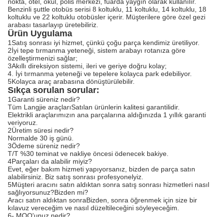
nokta, otel, okul, polis merkezi, fuarda yaygın olarak kullanılır.
Benzinli şuttle otobüs serisi 8 koltuklu, 11 koltuklu, 14 koltuklu, 18
koltuklu ve 22 koltuklu otobüsler içerir.
Müşterilere göre özel gezi
arabası tasarlayıp üretebiliriz.
Ürün Uygulama
1Satış sonrası iyi hizmet, çünkü çoğu parça kendimiz üretiliyor.
2İyi tepe tırmanma yeteneği, sistem arabayı rotanıza göre
özelleştirmenizi sağlar;
3Akıllı direksiyon sistemi, ileri ve geriye doğru kolay;
4. İyi tırmanma yeteneği ve tepelere kolayca park edebiliyor.
5Kolayca araç arabasına dönüştürülebilir.
Sıkça sorulan sorular:
1Garanti süreniz nedir?
Tüm Langjie araçları
Satılan ürünlerin kalitesi garantilidir.
Elektrikli araçlarımızın ana parçalarına aldığınızda 1 yıllık garanti
veriyoruz.
2Üretim süresi nedir?
Normalde 30 iş günü.
3Ödeme süreniz nedir?
T/T %30 teminat ve nakliye öncesi ödenecek bakiye.
4Parçaları da alabilir miyiz?
Evet, eğer bakım hizmeti yapıyorsanız, bizden de parça satın
alabilirsiniz. Biz satış sonrası profesyonelyiz.
5Müşteri aracını satın aldıktan sonra satış sonrası hizmetleri nasıl
sağlıyorsunuz?
Bizden mi?
Aracı satın aldıktan sonra
Bizden, sonra öğrenmek için size bir
kılavuz vereceğim ve nasıl düzeltileceğini söyleyeceğim.
6- MOQ'unuz nedir?