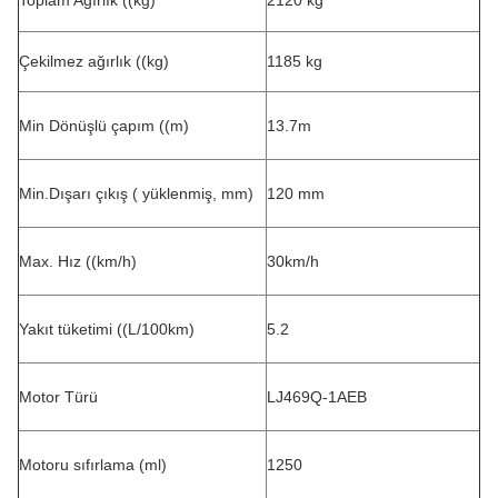
Toplam Ağırlık ((kg)
2120 kg
Çekilmez ağırlık ((kg)
1185 kg
Min Dönüşlü çapım ((m)
13.7m
Min.Dışarı çıkış ( yüklenmiş, mm)
120 mm
Max. Hız ((km/h)
30km/h
Yakıt tüketimi ((L/100km)
5.2
Motor Türü
LJ469Q-1AEB
Motoru sıfırlama (ml)
1250