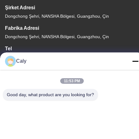
Şirket Adresi
Dongchong Şehri, NANSHA Bölgesi, Guangzhou, Çin
Fabrika Adresi
Dongchong Şehri, NANSHA Bölgesi, Guangzhou, Çin
Tel
86--8619898299923
Caly
11:53 PM
Çin İyi Kalite Elektrik turizm araba Tedarikçi. Telif hakkı © -2026
Good day, what product are you looking for?
Guangzhou Langjie Electric Vehicle Co., Ltd. . Her hakkı saklıdır.
Gizlilik Politikası
|
Site Haritası