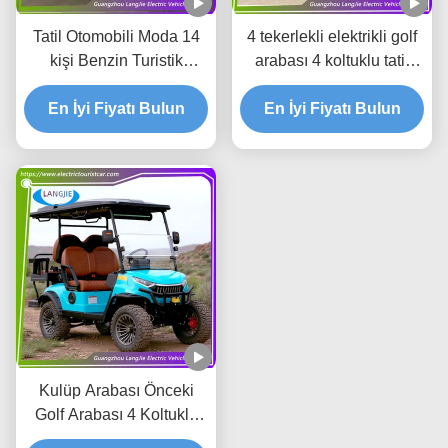
Tatil Otomobili Moda 14
4 tekerlekli elektrikli golf
kişi Benzin Turistik
arabası 4 koltuklu tatil
Otomobil Max İleri Hız
arabası AC motorlu
En İyi Fiyatı Bulun
30km/h Otel için
elektrikli araba otel turu
En İyi Fiyatı Bulun
Kulüp Arabası Önceki
Golf Arabası 4 Koltuklu
AC Motor Elektrikli Tur